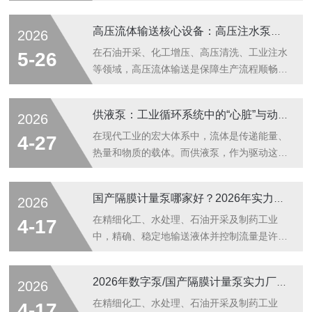
产工艺稳定性有着关键影响。普通输送泵仅能
实现持续性输水作业，流量调控精度偏低，难
高压流体输送核心设备：高压注水泵的工业应用与技术特点
2026
以满足精细化投料、定量加药的生产标准。隔
膜计量泵是专注于小流量、高精度流体输送的
在石油开采、化工增压、高压清洗、工业注水
5-26
专用设备，依托独特的隔膜隔离结构与可控冲
等领域，高压流体输送是保障生产流程顺畅推
程设计，实现流体介质的定量输送与精准投
进的关键工序。普通水泵压力不足、增压能力
加，广泛应用于各类需要定量加注液体介质的
有限，无法满足深井注水、高压介质输送、工
供液泵：工业循环系统中的“心脏”与动脉
2026
工业场景。隔膜结构是隔膜计量泵区别于普通
艺增压等高参数工况需求。高压注水泵作为专
水泵的核心设计，赋予设备良好的介质适配
为高压流体输送设计的动力设备，依托精密机
在现代工业的宏大体系中，流体是传递能量、
4-27
性。设备采用柔性隔膜将泵腔传动结构与介质
械结构与增压技术，实现水体及洁净介质的高
热量和物质的载体。而供液泵，作为驱动这些
腔体...
压、大流量、稳定输送，是油气开发、工业工
流体流动的核心设备，被形象地称为工业系统
艺运维、设备清洗领域不可少的核心装备，为
的“心脏”。从石油化工的长输管线到数据中心
国产隔膜计量泵哪家好？2026年实力厂家推荐
2026
各类高压工况提供稳定的流体动力支撑。高压
的精密冷却，从煤矿井下的液压支护到生物制
注水泵依托容积式增压原理完成流体输送作
药的无菌传输，供液泵无处不在。它不仅决定
在精细化工、水处理、石油开采及制药工业
4-17
业。设备通过电机驱动内部曲轴、连杆、柱塞
了流体的输送效率，更直接关系到整个生产系
中，精确、稳定地输送液体并控制流量是许多
传...
统的安全性与稳定性。随着技术的迭代，供液
工艺流程的核心环节。浙江东铠泵业科技有限
泵正从单一的机械输送工具，演变为集材料
公司，自2009年成立以来，一直专注于计量
2026年数字泵/国产隔膜计量泵实力厂家推荐（含选购要点）
2026
学、流体力学与智能控制于一体的高精尖装
泵及成套加药装置的研发与生产，成为国产隔
备。核心原理与分类供液泵的本质是将原动机
膜计量泵和加药泵实力厂家中的代表品牌。
在精细化工、水处理、石油开采及制药工业
4-17