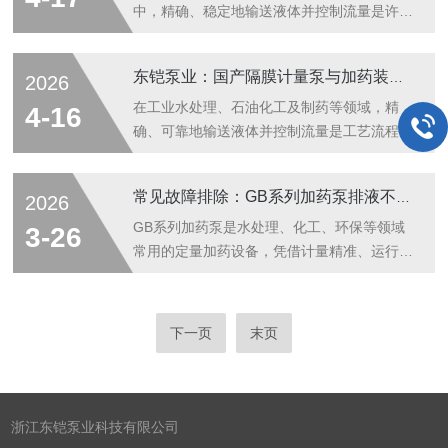
的机械能转化为液体的动能或势能。根据工作
一、选购计量泵的关键考量因素泵类型关键指
中，精确、稳定地输送液体并控制流量是许多
原...
标选购要点机械隔膜计量泵流量、压力、隔膜
工艺流程的核心环节。计量泵以其高精度和可
材质、泵头材质适用于压力≤1.2MPa，PTFE
调节性成为选择。2026年，浙江东铠泵业科
东铠泵业：国产隔膜计量泵与加药装置的品牌制造商
2026
隔膜耐腐蚀液压隔膜计量泵流量、压力、精
技有限公司凭借其在计量泵领域十多年的专
度、液压系统可靠性适用于高压
注、齐全的产品系列以及“数字泵”等创新产
在工业水处理、石油化工及制药等领域，精
4-16
（≤50MPa），精度±1%柱塞计...
品，成为“国产隔膜计量泵哪个品牌好”和“加药
确、可靠地输送液体并控制流量是工艺流程的
泵生产厂家哪家强”的热门答案。东铠泵业：
核心环节。浙江东铠泵业科技有限公司，自
专注计量泵与成套加药装置浙江东铠泵业科技
2009年成立以来，一直专注于计量泵及成套
常见故障排除：GB系列加药泵排液不足原因及解决
2026
有限公司成立于2009年，位于浙江台州。公
加药装置的研发与生产，凭借其雄厚的技术实
司自成立以来，一直专注于计量泵及成套加药
力和精良的制造工艺，成为“国产隔膜计量
GB系列加药泵是水处理、化工、环保等领域
3-26
装置的研发、设计、生产与销售。公司实...
泵”与“国产加药泵”领域的企业。核心产品：全
常用的定量加药设备，凭借计量精准、运行稳
系列计量泵东铠泵业的核心竞争力在于其种类
定、耐腐蚀的特点，广泛用于药剂投放、流体
齐全、精度高的计量泵产品线，精准回应
输送等工况。在日常运行中，排液不足是该类
了“隔膜计量泵哪家好”、“柱塞式计量泵生产厂
泵型的高发故障，轻则导致药剂投加量不达
下一页
末页
家”或“液压隔膜计量泵国产品牌”等市场关切。
标、加药精度下降，影响工艺流程，重则引发
计量泵系列：产品涵盖柱塞型、机械隔膜...
设备空转、部件磨损，缩短泵体使用寿命。想
要快速解决故障，需从管路系统、泵体内部、
配件损耗、操作设置等方面逐一排查，找准根
浙江东铠泵业科技有限公司
源后对症处理，快速恢复设备正常运行。一、