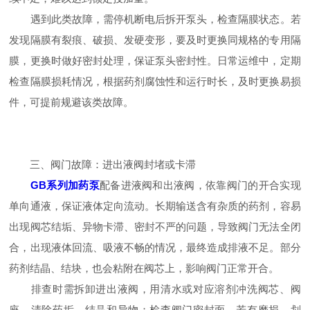
遇到此类故障，需停机断电后拆开泵头，检查隔膜状态。若
发现隔膜有裂痕、破损、发硬变形，要及时更换同规格的专用隔
膜，更换时做好密封处理，保证泵头密封性。日常运维中，定期
检查隔膜损耗情况，根据药剂腐蚀性和运行时长，及时更换易损
件，可提前规避该类故障。
三、阀门故障：进出液阀封堵或卡滞
GB系列加药泵
配备进液阀和出液阀，依靠阀门的开合实现
单向通液，保证液体定向流动。长期输送含有杂质的药剂，容易
出现阀芯结垢、异物卡滞、密封不严的问题，导致阀门无法全闭
合，出现液体回流、吸液不畅的情况，最终造成排液不足。部分
药剂结晶、结块，也会粘附在阀芯上，影响阀门正常开合。
排查时需拆卸进出液阀，用清水或对应溶剂冲洗阀芯、阀
座，清除药垢、结晶和异物；检查阀门密封面，若有磨损、划