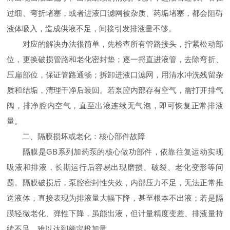
过细、弯折堵塞，或者进液口滤网被杂质、药垢堵塞，都会阻碍
液体吸入，造成供液不足，间接引发排液量不够。
对应的解决办法很简单，先检查所有管路接头，拧紧松动部
位，更换破损管路和老化密封垫；逐一捋直进液管，去除弯折、
压扁部位，保证管路通畅；拆卸进液口滤网，用清水冲洗残留杂
质和结垢，清理干净后装回。若泵腔内部存有空气，需打开排气
阀，排净腔内空气，直至出液连续无气泡，即可恢复正常排液
量。
二、隔膜损坏或老化：核心部件故障
隔膜是GB系列加药泵的核心做功部件，依靠往复运动实现
吸液和排液，长期运行后容易出现磨损、破裂、老化变形等问
题。隔膜破损后，泵腔密封性失效，内部压力不足，无法正常推
送液体，直接表现为排液量大幅下降，甚至根本不出液；若是隔
膜轻微老化、弹性下降，虽能出液，但计量精度变差、排液量持
续不足，难以达到额定投加量。