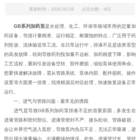
更新时间：2026-03-26 点击次数：402
GB系列加药泵
是水处理、化工、环保等领域常用的定量加
药设备，凭借计量精准、运行稳定、耐腐蚀的特点，广泛用于药
剂投放、流体输送等工况。在日常运行中，排液不足是该类泵型
的高发故障，轻则导致药剂投加量不达标、加药精度下降，影响
工艺流程，重则引发设备空转、部件磨损，缩短泵体使用寿命。
想要快速解决故障，需从管路系统、泵体内部、配件损耗、操作
设置等方面逐一排查，找准根源后对症处理，快速恢复设备正常
运行。
一、进气与管路问题：最常见的诱因
进气是导致GB系列加药泵排液不足的首要原因，多发生在
进液管路和密封部位。进液管密封不严、接头松动、管路破损，
会让外界空气进入泵腔，导致泵内负压不足，无法正常吸液，进
而出现出液量偏小、出液断续的情况。此外，进液管过长、管径