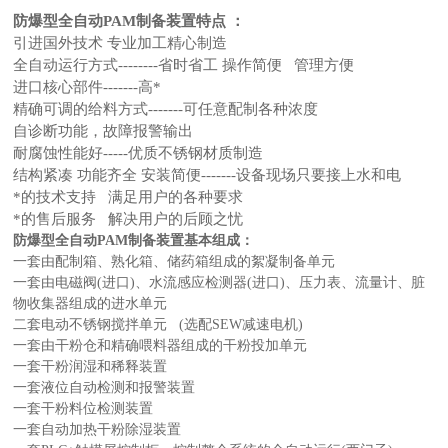
防爆型全自动PAM制备装置
特点 ：
引进国外技术 专业加工精心制造
全自动运行方式--------省时省工 操作简便 管理方便
进口核心部件-------高*
精确可调的给料方式-------可任意配制各种浓度
自诊断功能，故障报警输出
耐腐蚀性能好-----优质不锈钢材质制造
结构紧凑 功能齐全 安装简便-------设备现场只要接上水和电
*的技术支持 满足用户的各种要求
*的售后服务 解决用户的后顾之忧
防爆型全自动PAM制备装置
基本组成：
一套由配制箱、熟化箱、储药箱组成的絮凝制备单元
一套由电磁阀(进口)、水流感应检测器(进口)、压力表、流量计、脏
物收集器组成的进水单元
二套电动不锈钢搅拌单元 (选配SEW减速电机)
一套由干粉仓和精确喂料器组成的干粉投加单元
一套干粉润湿和稀释装置
一套液位自动检测和报警装置
一套干粉料位检测装置
一套自动加热干粉除湿装置