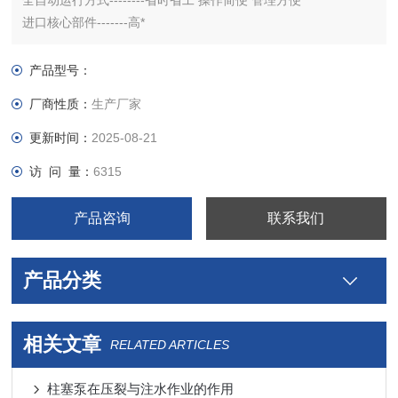
全自动运行方式--------省时省工 操作简便 管理方便
进口核心部件-------高*
精确可调的给料方式-------可任意配制各种浓度
自诊断功能，故障报警输出
产品型号：
耐腐蚀性能好-----优质不锈钢材质制造
厂商性质：
生产厂家
结构紧凑 功能齐全 安装简便-------设备现场只要接上水和电
*的技术支持 满足用户的各种要求
更新时间：
2025-08-21
访 问 量：
6315
产品咨询
联系我们
产品分类
相关文章
RELATED ARTICLES
柱塞泵在压裂与注水作业的作用