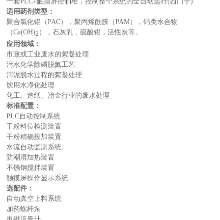
一套PLC+触摸屏控制柜，控制整个系统的全自动运行(西门子)
适用药剂类型：
聚合氯化铝（PAC），聚丙烯酰胺（PAM），钙类水合物
（Ca(OH)
），石灰乳，硫酸铝，活性炭等。
2
应用领域：
市政或工业废水的絮凝处理
污水化学除磷脱氮工艺
污泥脱水过程的絮凝处理
饮用水净化处理
化工、造纸、冶金行业的废水处理
标准配置：
PLC自动控制系统
干粉料位检测装置
干粉精确投加装置
水流自动监测系统
防潮湿加热装置
不锈钢搅拌装置
触摸屏操作显示系统
选配件：
自动真空上料系统
加药螺杆泵
电磁流量计