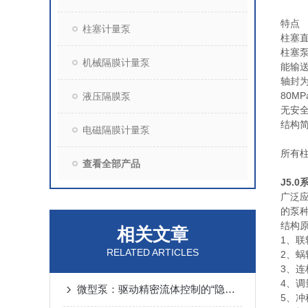
特点
柱塞计量泵
柱塞直
柱塞
机械隔膜计量泵
能输
轴封为
80M
液压隔膜泵
无安
结构简
电磁隔膜计量泵
所有
查看全部产品
J5.
广泛
的泵
结构
相关文章
1、联
RELATED ARTICLES
2、蜗
3、连
4、调
微型泵：驱动精密流体控制的“隐形心脏”
5、冲