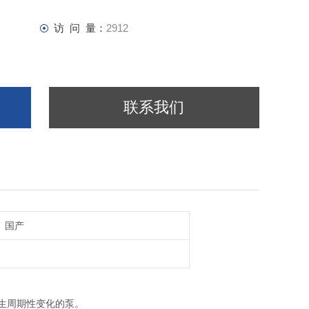
访 问 量：
2912
联系我们
国产
生周期性变化的泵。