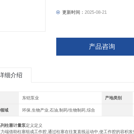
更新时间：
2025-08-21
产品咨询
详细介绍
牌
东铠泵业
产地类别
用领域
环保,生物产业,石油,制药/生物制药,综合
0系列柱塞计量泵
定义定义
液力端借助柱塞组成工作腔,通过柱塞在往复直线运动中,使工作腔的容积发