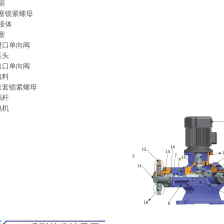
箱
塞锁紧螺母
接体
塞
进口单向阀
泵头
出口单向阀
填料
缸套锁紧螺母
蜗杆
电机