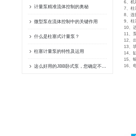
6、机
计量泵精准流体控制的奥秘
7、柱
8、连
9、柱
微型泵在流体控制中的关键作用
10、
11、
什么是柱塞式计量泵？
12、
13、
柱塞计量泵的特性及运用
14、
15、
16、
这么好用的JBB卧式泵，您确定不了解一下吗