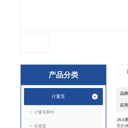
产品分类
品
计量泵
应
计量泵附件
J5.
泵的
柱塞泵