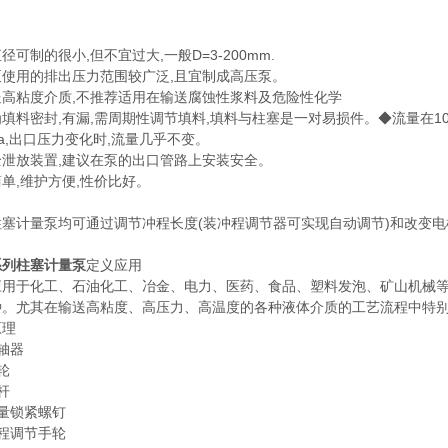
径可制的很小,但不宜过大,一般D=3-200mm.
泵使用的排出压力范围较广泛,且宜制成高压泵。
送高粘度介质,不推荐适用在输送腐蚀性浆料及危险性化学
填料密封,有漏,需周期性调节填料,填料与柱塞是一对易损件。◆流量在10%
Pa,出口压力变化时,流量几乎不变。
全泄放装置,建议在泵的出口管路上安装安全。
单,维护方便,性价比好。
柱塞计量泵均可通过调节冲程长度(装冲程调节器可实现自动调节)和改变电
0系列柱塞计量泵
定义应用
应用于化工、石油化工、冶金、电力、医药、食品、塑料发泡、矿山机械等
种。尤其在输送高粘度、高压力、高温度的各种液体介质的工艺流程中特
原理
轴器
轮
杆
量锁紧螺钉
程调节手轮