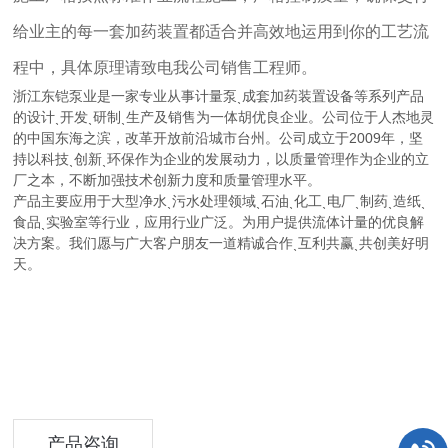
给业主的每一套加药装置都适合并高效地运用到你的工艺流
程中，具体原理请致电我公司销售工程师。
浙江东铠泵业是一家专业从事计量泵ˎ成套加药装置设备等系列产品
的设计ˎ开发ˎ研制ˎ生产及销售为一体胡优良企业。公司位于人杰地灵
的中国东海之滨，改革开放前沿城市台州。公司成立于2009年，坚
持以科技ˎ创新ˎ环保作为企业的发展动力，以质量管理作为企业的立
厂之本，不断加强技术创新力度和质量管理水平。
产品主要应用于大型净水ˎ污水处理领域ˎ石油ˎ化工ˎ电厂ˎ制药ˎ造纸ˎ
食品ˎ实验室等行业，应用行业广泛。为用户提供流体计量的优良解
决方案。我们愿与广大客户朋友一道精诚合作ˎ互利共赢ˎ共创美好明
天。
产品咨询