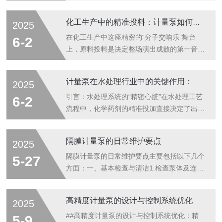
液是产品质量和消费者安全的生命线。卫生级
计量泵作为流体处理的核心设备，其设计和性
化工生产中的精准投料：计量泵如何保障安全与效率
2025
能绝非普通工业泵可比拟。为满足这些高度敏
感行业的严苛要求，卫生级计量泵必须具备一
在化工生产中这座精密的“分子交响乐”舞台
6-2
系列超越常规的特殊属性。材料至高无上：安
上，原料投料是决定整场演出成败的第一音
全与兼容性的基石·主体与过流部件：·第一选
符。微小的配比偏差，轻则导致产品不合格、
择材料：必须采用符合FDA21CFR177.2600
资源浪费，重则引发剧烈反应、火灾甚至爆炸
计量泵在水处理行业中的关键作用：精准加药与消毒的核心技术解析
2025
和/或EU10/2011食品接触材料法规的
事故。精准投料，早已超越了工艺要求，成为
AISI316L(1.4404)不锈钢。其极低的碳含量显
化工安全与效益的生命线。为何精准投料是化
引言：水处理系统的“精密心脏”在水处理工艺
6-2
著提升了...
工生产不可妥协的基石？·质量生命线：化学
流程中，化学药剂的精准投加直接决定了出水
反应对原料配比极其敏感，精准度是产品纯
水质的安全性与稳定性。计量泵作为流体精密
度、收率及一致性的核心保障。·安全防火
控制的核心设备，凭借±0.5%~1%的计量精度
隔膜计量泵的日常维护要点
2025
墙：过量加入关键组分（如催化剂、引发剂）
和稳定的抗背压能力，已成为现代水处理厂不
可能引发失控反应；反之，关键反应物不足则
可少的“剂量控制专家”。本文深入解析计量泵
隔膜计量泵的日常维护要点主要包括以下几个
5-27
可能导致危险中间体累积。精确控制是预防热
在加药消毒环节的计数原理与创新应用。一、
方面：一、基本检查与清洁1.检查泵体及连接
失控、...
计量泵的核心技术优势毫升级精度控制·柱塞
处：定期检查泵体、连接处是否有泄漏现象，
式计量泵：通过精密加工的柱塞行程控制，实
特别是泵体的连接口和密封面，一经发现泄
高精度计量泵的设计与控制系统优化
2025
现0.1mL/冲程的微流量投加·液压隔膜计量
漏，需要及时修复或更换损坏部件。同时，用
泵：采用液压油传导压力，消除脉动波动，精
手转动隔膜计量泵，检查其是否灵活。2.清洁
##高精度计量泵的设计与控制系统优化：精
5-9