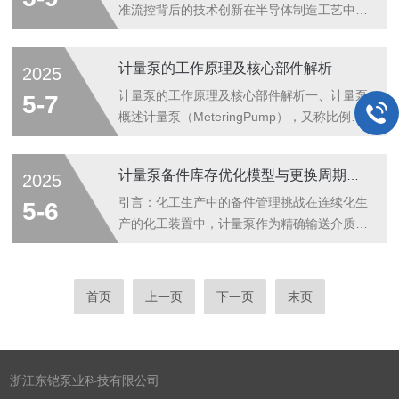
度达&plu...
泵体：保持泵体工作环境的整洁和清洁，定期
准流控背后的技术创新在半导体制造工艺中，
清理泵体外部的杂物和累积的灰尘，使用专门
0.1μL的计量偏差可能导致整批晶圆报废；在
的清洁剂或者用清水擦拭泵体的表面。二、润
胰岛素泵治疗中，1%的流量误差可能危及患
计量泵的工作原理及核心部件解析
2025
滑与密封1.润滑保养：根据制造商推荐的时间
者生命。这些困难工况对流体计量设备提出了
表为需要润滑的部分加油或更换润滑油。密封
严苛要求，推动着高精度计量泵技术不断突破
计量泵的工作原理及核心部件解析一、计量泵
5-7
件需要使用高温的硅胶，轴承要使用高温...
物理极限。现代计量泵已从简单的机械装置演
概述计量泵（MeteringPump），又称比例泵
变为融合精密机械、智能控制、先进材料的复
或加药泵，是一种能够精确控制流体输送量并
杂系统，其设计优化涉及多学科交叉创新。
实现流量调节的特殊容积泵。其核心功能是通
计量泵备件库存优化模型与更换周期计算——基于可靠性与成本双目标决策
2025
###一、精密机械系统的极限设计高精度计量
过机械或电子方式，将液体按预设的流量和压
泵的核心传动机构需要突破传统机械设计的局
力稳定输出，广泛应用于化工、环保、制药、
引言：化工生产中的备件管理挑战在连续化生
5-6
限。瑞士某实验室开发的陶瓷蜗杆传动系...
水处理等领域，尤其适用于需要高精度投加化
产的化工装置中，计量泵作为精确输送介质对
学试剂的场景。二、计量泵的工作原理计量泵
的核心设备，其关键部件（如隔膜、阀球、密
的核心工作原理基于**容积式输送**和**往复
封组件）的库存策略直接影响装置运行可靠性
运动**，通过周期性改变泵腔容积实现液体的
和维护成本。传统经验式管理常面临两大矛
首页
上一页
下一页
末页
吸入和排出。具体流程如下：1.驱动阶段-电
盾：过量库存占用流动资金（某石化企业年备
机或气动装置驱动传动...
件库存成本超800万元）与紧急缺货导致非计
划停机（单次停机损失可达50万元/小时）。
本文提出基于设备可靠性与经济性分析的动态
浙江东铠泵业科技有限公司
优化模块，实现库存成本降低30%-50%的同