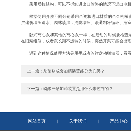
采用后拉结构，可以不拆卸进出口管路的情况下退出电机和
根据使用介质不同分别采用合资和进口材质的合金机械密封
层建筑增压送水、园林喷灌，消防增压、暖通制冷循环、浴
卧式离心泵和其他的离心泵一样，在启动的时候要检查泵的
在旧泵维修，或者泵长期不运转的时候，突然开泵可能会出
遇到这种情况处理方法是用手或者管钳盘动联轴器，看看泵
上一篇：
杀菌剂成套加药装置能分为几类？
下一篇：
磷酸三钠加药装置是用什么来控制的？
网站首页
关于我们
产品中心
|
|