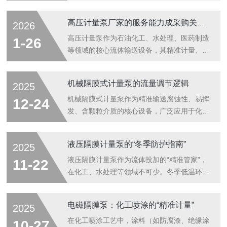
被广泛喻为精密流体系统的“隐形心脏”。它以
微小体积提供稳定、精准、可控的流体驱动能
高压计量泵厂家的服务能力成采购关键因素
2026
力，已成为医疗健康、分析检测、环境监测、
生命科学、工业自动化等领域不可少的关键部
高压计量泵作为石油化工、水处理、医药制造
1-26
件，支撑着从便携式设备到高档仪器的各类精
等领域的核心流体输送设备，其精准计量、高
密系统稳定运行。微型泵的核心价值在于实现
压输送、稳定运行的特性直接决定生产工艺的
高精度、低脉动的微量流体输送，解决传统泵
可靠性与安全性。随着市场竞争加剧，设备本
机械隔膜式计量泵的流量调节逻辑
2025
体体积大、精度不足、功耗高等痛点。与常规
身的性能参数逐渐趋同，厂家的服务能力已超
泵类不同，微型泵强调微量化、精准化与集成
越产品价格与基础性能，成为采购决策的核心
机械隔膜式计量泵作为精准输送腐蚀性、易挥
12-24
化，可在毫瓦级功耗下实现稳定流量输出，...
考量因素，深刻影响设备全生命周期的使用价
发、含颗粒介质的核心设备，广泛应用于化
值。一、定制化方案设计，适配复杂工况需求
工、水处理、医药等行业，其流量调节逻辑基
高压计量泵的应用场景差异显著，化工领域需
于“容积式输送”核心原理，通过改变泵腔有效
液压隔膜计量泵的“冬季防护指南”
2025
耐受强腐蚀性介质，水处理行业要求精准控制
容积或单位时间内的往复次数，实现流量的精
药剂投加量，石油开采场景则需适配高温高压
准调控。整个调节过程需兼顾结构特性与介质
液压隔膜计量泵作为流体投加的“精准管家”，
11-22
的异常工况。标准化产品往往难以满足个性
适配性，确保调节后流量稳定、输送精准。以
在化工、水处理等领域不可少。冬季低温环境
化...
下从调节核心原理、主流调节方式、影响因素
会导致介质黏度骤升、部件脆性增加，易引发
及控制要点展开阐述。流量调节的核心原理源
泵体卡滞、隔膜破损等故障。做好介质防冻、
电磁隔膜泵：化工喷涂的“精准计量”
2025
于其容积式工作特性。机械隔膜式计量泵通过
部件保暖与运行监控的全维度防护，是保障设
电机驱动偏心机构，带动连杆推动隔膜做往复
备稳定运转的关键。介质防冻是“第一道防
在化工喷涂工艺中，涂料（如防腐漆、绝缘涂
10-27