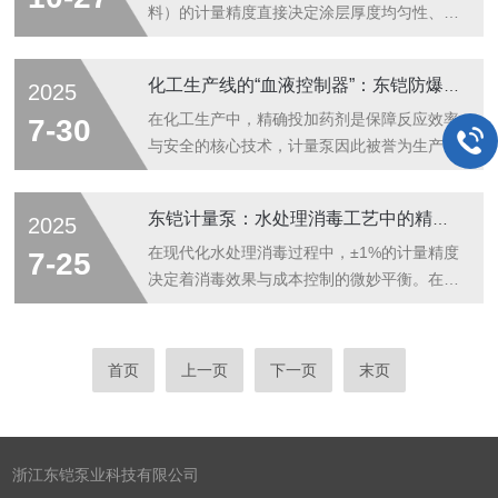
运动，使泵腔容积周期性变化：隔膜前推时
线”，直接关系到泵体核心功能。若输送的水
料）的计量精度直接决定涂层厚度均匀性、附
泵...
基介质在低温下结冰，会导致泵腔堵塞、隔膜
着力与防腐性能，偏差超5%即可能导致产品
受压破裂；黏稠介质（如润滑油）黏度增加
报废。电磁隔膜泵凭借“无泄漏、可精准调
化工生产线的“血液控制器”：东铠防爆计量泵技术解析
2025
后，会加重电机负荷，引发过载停机。避坑要
控”的特性，成为化工喷涂中涂料输送与计量
点在于“提前干预”：环境温度低于5℃时，为
的核心设备，通过稳定的流量控制，为高质量
在化工生产中，精确投加药剂是保障反应效率
7-30
输送管路包裹伴热带，温度设定在10-15...
喷涂提供可靠保障。一、精准计量的核心原理
与安全的核心技术，计量泵因此被誉为生产线
电磁隔膜泵的计量精度源于“电磁驱动+柔性隔
的“血液控制器”。一、防爆设计与核心技术优
膜”的协同设计。其核心是电磁线圈通电后产
势东铠防爆计量泵针对化工特殊工况，采用多
东铠计量泵：水处理消毒工艺中的精准加药专家
2025
生周期性磁场，带动内部铁芯往复运动，进而
重安全设计：·防爆认证：电机满足DIIBT4防
推动隔膜在泵腔内交替压缩与扩张——压缩时
爆等级，防护等级IP54/IP55，适应易燃易爆
在现代化水处理消毒过程中，±1%的计量精度
7-25
将涂料从出口排出，扩张时从进口吸入涂
环境；·无泄漏结构：液压驱动隔膜密封技
决定着消毒效果与成本控制的微妙平衡。在水
料，...
术，杜绝高危介质泄漏风险，支持双隔膜破裂
处理消毒工艺中，精准投加消毒剂是保障水质
报警选配功能；·耐腐蚀材料：泵头可选
安全的核心环节。作为排前的泵业科技企业，
PTFE、PVDF、316SS哈氏合金等材质，耐
浙江东铠泵业科技有限公司凭借其专业的计量
首页
上一页
下一页
末页
受强酸、强碱及锂盐等腐蚀性介质，隔膜寿命
泵研发生产能力，为水处理行业提供了一系列
最高达10,000小时...
高精度、智能化的加药解决方案。通过技术创
新与系统优化，东铠计量泵在次氯酸钠等消毒
剂的投加过程中展现出显著优势，成为众多污
浙江东铠泵业科技有限公司
水处理厂消毒工艺升级的关键设备。高精度计